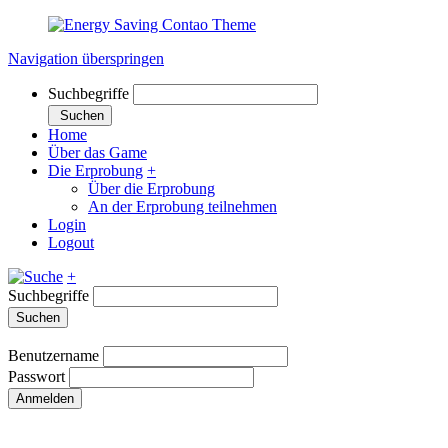
Navigation überspringen
Suchbegriffe
Suchen
Home
Über das Game
Die Erprobung
+
Über die Erprobung
An der Erprobung teilnehmen
Login
Logout
+
Suchbegriffe
Suchen
Benutzername
Passwort
Anmelden